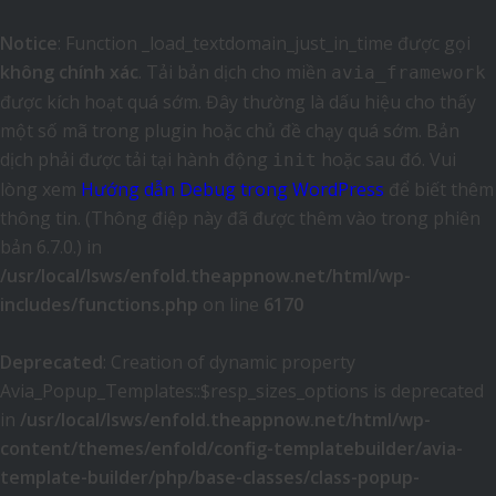
Notice
: Function _load_textdomain_just_in_time được gọi
không chính xác
. Tải bản dịch cho miền
avia_framework
được kích hoạt quá sớm. Đây thường là dấu hiệu cho thấy
một số mã trong plugin hoặc chủ đề chạy quá sớm. Bản
dịch phải được tải tại hành động
hoặc sau đó. Vui
init
lòng xem
Hướng dẫn Debug trong WordPress
để biết thêm
thông tin. (Thông điệp này đã được thêm vào trong phiên
bản 6.7.0.) in
/usr/local/lsws/enfold.theappnow.net/html/wp-
includes/functions.php
on line
6170
Deprecated
: Creation of dynamic property
Avia_Popup_Templates::$resp_sizes_options is deprecated
in
/usr/local/lsws/enfold.theappnow.net/html/wp-
content/themes/enfold/config-templatebuilder/avia-
template-builder/php/base-classes/class-popup-