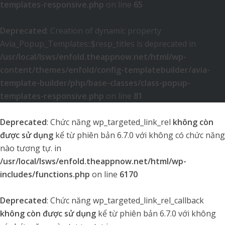
templates-responsive.php
on line
65
Deprecated
: Creation of dynamic property
Avia_Popup_Templates::$resp_titles is deprecated in
/usr/local/lsws/enfold.theappnow.net/html/wp-
content/themes/enfold/config-templatebuilder/avia-
template-builder/php/base-classes/class-popup-
templates-responsive.php
on line
81
Deprecated
: Chức năng wp_targeted_link_rel
không còn
được sử dụng
kể từ phiên bản 6.7.0 với không có chức năng
nào tương tự. in
/usr/local/lsws/enfold.theappnow.net/html/wp-
includes/functions.php
on line
6170
Deprecated
: Chức năng wp_targeted_link_rel_callback
không còn được sử dụng
kể từ phiên bản 6.7.0 với không