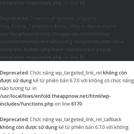
templates-responsive.php
on line
65
Deprecated
: Creation of dynamic property
Avia_Popup_Templates::$resp_titles is deprecated in
/usr/local/lsws/enfold.theappnow.net/html/wp-
content/themes/enfold/config-templatebuilder/avia-
template-builder/php/base-classes/class-popup-
templates-responsive.php
on line
81
Deprecated
: Chức năng wp_targeted_link_rel
không còn
được sử dụng
kể từ phiên bản 6.7.0 với không có chức năng
nào tương tự. in
/usr/local/lsws/enfold.theappnow.net/html/wp-
includes/functions.php
on line
6170
Deprecated
: Chức năng wp_targeted_link_rel_callback
không còn được sử dụng
kể từ phiên bản 6.7.0 với không