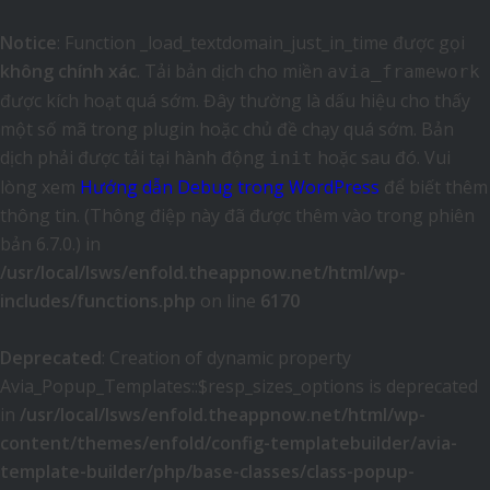
Notice
: Function _load_textdomain_just_in_time được gọi
không chính xác
. Tải bản dịch cho miền
avia_framework
được kích hoạt quá sớm. Đây thường là dấu hiệu cho thấy
một số mã trong plugin hoặc chủ đề chạy quá sớm. Bản
dịch phải được tải tại hành động
hoặc sau đó. Vui
init
lòng xem
Hướng dẫn Debug trong WordPress
để biết thêm
thông tin. (Thông điệp này đã được thêm vào trong phiên
bản 6.7.0.) in
/usr/local/lsws/enfold.theappnow.net/html/wp-
includes/functions.php
on line
6170
Deprecated
: Creation of dynamic property
Avia_Popup_Templates::$resp_sizes_options is deprecated
in
/usr/local/lsws/enfold.theappnow.net/html/wp-
content/themes/enfold/config-templatebuilder/avia-
template-builder/php/base-classes/class-popup-