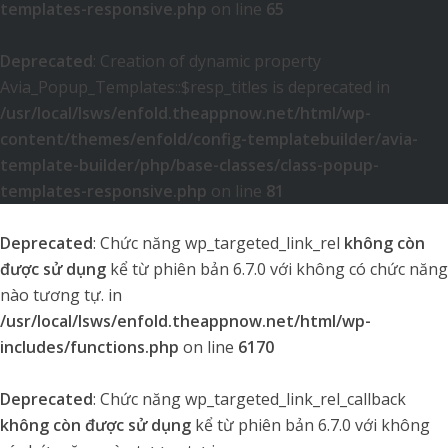
templates-responsive.php
on line
65
Deprecated
: Creation of dynamic property
Avia_Popup_Templates::$resp_titles is deprecated in
/usr/local/lsws/enfold.theappnow.net/html/wp-
content/themes/enfold/config-templatebuilder/avia-
template-builder/php/base-classes/class-popup-
templates-responsive.php
on line
81
Deprecated
: Chức năng wp_targeted_link_rel
không còn
được sử dụng
kể từ phiên bản 6.7.0 với không có chức năng
nào tương tự. in
/usr/local/lsws/enfold.theappnow.net/html/wp-
includes/functions.php
on line
6170
Deprecated
: Chức năng wp_targeted_link_rel_callback
không còn được sử dụng
kể từ phiên bản 6.7.0 với không