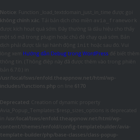
Notice
: Function _load_textdomain_just_in_time được gọi
không chính xác
. Tải bản dịch cho miền
avia_framework
được kích hoạt quá sớm. Đây thường là dấu hiệu cho thấy
một số mã trong plugin hoặc chủ đề chạy quá sớm. Bản
dịch phải được tải tại hành động
hoặc sau đó. Vui
init
lòng xem
Hướng dẫn Debug trong WordPress
để biết thêm
thông tin. (Thông điệp này đã được thêm vào trong phiên
bản 6.7.0.) in
/usr/local/lsws/enfold.theappnow.net/html/wp-
includes/functions.php
on line
6170
Deprecated
: Creation of dynamic property
Avia_Popup_Templates::$resp_sizes_options is deprecated
in
/usr/local/lsws/enfold.theappnow.net/html/wp-
content/themes/enfold/config-templatebuilder/avia-
template-builder/php/base-classes/class-popup-