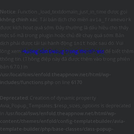
Notice
: Function _load_textdomain_just_in_time được gọi
không chính xác
. Tải bản dịch cho miền
avia_framework
được kích hoạt quá sớm. Đây thường là dấu hiệu cho thấy
một số mã trong plugin hoặc chủ đề chạy quá sớm. Bản
dịch phải được tải tại hành động
hoặc sau đó. Vui
init
lòng xem
Hướng dẫn Debug trong WordPress
để biết thêm
thông tin. (Thông điệp này đã được thêm vào trong phiên
bản 6.7.0.) in
/usr/local/lsws/enfold.theappnow.net/html/wp-
includes/functions.php
on line
6170
Deprecated
: Creation of dynamic property
Avia_Popup_Templates::$resp_sizes_options is deprecated
in
/usr/local/lsws/enfold.theappnow.net/html/wp-
content/themes/enfold/config-templatebuilder/avia-
template-builder/php/base-classes/class-popup-