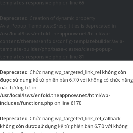
templates-responsive.php
on line
65
Deprecated
: Creation of dynamic property
Avia_Popup_Templates::$resp_titles is deprecated in
/usr/local/lsws/enfold.theappnow.net/html/wp-
content/themes/enfold/config-templatebuilder/avia-
template-builder/php/base-classes/class-popup-
templates-responsive.php
on line
81
Deprecated
: Chức năng wp_targeted_link_rel
không còn
được sử dụng
kể từ phiên bản 6.7.0 với không có chức năng
nào tương tự. in
/usr/local/lsws/enfold.theappnow.net/html/wp-
includes/functions.php
on line
6170
Deprecated
: Chức năng wp_targeted_link_rel_callback
không còn được sử dụng
kể từ phiên bản 6.7.0 với không