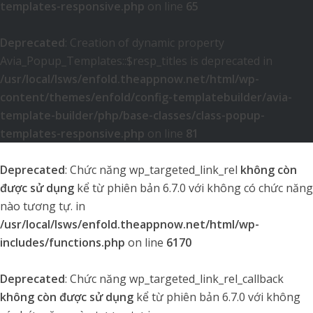
templates-responsive.php
on line
65
Deprecated
: Creation of dynamic property
Avia_Popup_Templates::$resp_titles is deprecated in
/usr/local/lsws/enfold.theappnow.net/html/wp-
content/themes/enfold/config-templatebuilder/avia-
template-builder/php/base-classes/class-popup-
templates-responsive.php
on line
81
Deprecated
: Chức năng wp_targeted_link_rel
không còn
được sử dụng
kể từ phiên bản 6.7.0 với không có chức năng
nào tương tự. in
/usr/local/lsws/enfold.theappnow.net/html/wp-
includes/functions.php
on line
6170
Deprecated
: Chức năng wp_targeted_link_rel_callback
không còn được sử dụng
kể từ phiên bản 6.7.0 với không