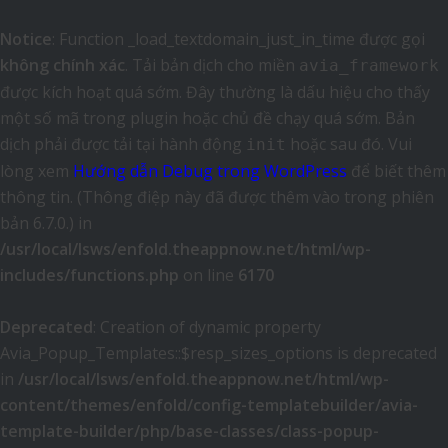
Notice
: Function _load_textdomain_just_in_time được gọi
không chính xác
. Tải bản dịch cho miền
avia_framework
được kích hoạt quá sớm. Đây thường là dấu hiệu cho thấy
một số mã trong plugin hoặc chủ đề chạy quá sớm. Bản
dịch phải được tải tại hành động
hoặc sau đó. Vui
init
lòng xem
Hướng dẫn Debug trong WordPress
để biết thêm
thông tin. (Thông điệp này đã được thêm vào trong phiên
bản 6.7.0.) in
/usr/local/lsws/enfold.theappnow.net/html/wp-
includes/functions.php
on line
6170
Deprecated
: Creation of dynamic property
Avia_Popup_Templates::$resp_sizes_options is deprecated
in
/usr/local/lsws/enfold.theappnow.net/html/wp-
content/themes/enfold/config-templatebuilder/avia-
template-builder/php/base-classes/class-popup-