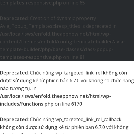
templates-responsive.php
on line
65
Deprecated
: Creation of dynamic property
Avia_Popup_Templates::$resp_titles is deprecated in
/usr/local/lsws/enfold.theappnow.net/html/wp-
content/themes/enfold/config-templatebuilder/avia-
template-builder/php/base-classes/class-popup-
templates-responsive.php
on line
81
Deprecated
: Chức năng wp_targeted_link_rel
không còn
được sử dụng
kể từ phiên bản 6.7.0 với không có chức năng
nào tương tự. in
/usr/local/lsws/enfold.theappnow.net/html/wp-
includes/functions.php
on line
6170
Deprecated
: Chức năng wp_targeted_link_rel_callback
không còn được sử dụng
kể từ phiên bản 6.7.0 với không