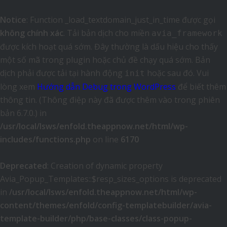
Notice
: Function _load_textdomain_just_in_time được gọi
không chính xác
. Tải bản dịch cho miền
avia_framework
được kích hoạt quá sớm. Đây thường là dấu hiệu cho thấy
một số mã trong plugin hoặc chủ đề chạy quá sớm. Bản
dịch phải được tải tại hành động
hoặc sau đó. Vui
init
lòng xem
Hướng dẫn Debug trong WordPress
để biết thêm
thông tin. (Thông điệp này đã được thêm vào trong phiên
bản 6.7.0.) in
/usr/local/lsws/enfold.theappnow.net/html/wp-
includes/functions.php
on line
6170
Deprecated
: Creation of dynamic property
Avia_Popup_Templates::$resp_sizes_options is deprecated
in
/usr/local/lsws/enfold.theappnow.net/html/wp-
content/themes/enfold/config-templatebuilder/avia-
template-builder/php/base-classes/class-popup-