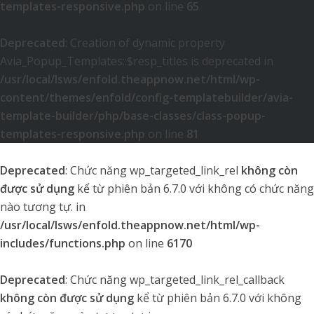
templates-responsive.php
on line
65
Deprecated
: Creation of dynamic property
Avia_Popup_Templates::$resp_titles is deprecated in
/usr/local/lsws/enfold.theappnow.net/html/wp-
content/themes/enfold/config-templatebuilder/avia-
template-builder/php/base-classes/class-popup-
templates-responsive.php
on line
81
Deprecated
: Chức năng wp_targeted_link_rel
không còn
được sử dụng
kể từ phiên bản 6.7.0 với không có chức năng
nào tương tự. in
/usr/local/lsws/enfold.theappnow.net/html/wp-
includes/functions.php
on line
6170
Deprecated
: Chức năng wp_targeted_link_rel_callback
không còn được sử dụng
kể từ phiên bản 6.7.0 với không