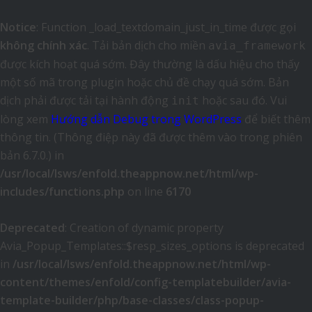
Notice
: Function _load_textdomain_just_in_time được gọi
không chính xác
. Tải bản dịch cho miền
avia_framework
được kích hoạt quá sớm. Đây thường là dấu hiệu cho thấy
một số mã trong plugin hoặc chủ đề chạy quá sớm. Bản
dịch phải được tải tại hành động
hoặc sau đó. Vui
init
lòng xem
Hướng dẫn Debug trong WordPress
để biết thêm
thông tin. (Thông điệp này đã được thêm vào trong phiên
bản 6.7.0.) in
/usr/local/lsws/enfold.theappnow.net/html/wp-
includes/functions.php
on line
6170
Deprecated
: Creation of dynamic property
Avia_Popup_Templates::$resp_sizes_options is deprecated
in
/usr/local/lsws/enfold.theappnow.net/html/wp-
content/themes/enfold/config-templatebuilder/avia-
template-builder/php/base-classes/class-popup-