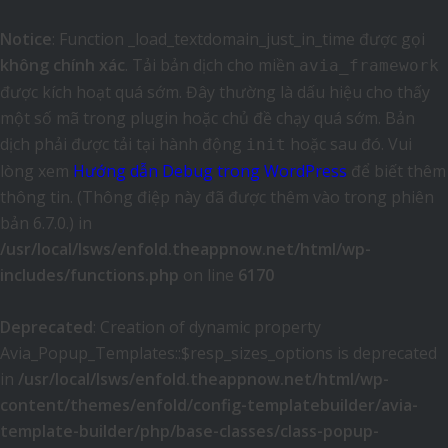
Notice
: Function _load_textdomain_just_in_time được gọi
không chính xác
. Tải bản dịch cho miền
avia_framework
được kích hoạt quá sớm. Đây thường là dấu hiệu cho thấy
một số mã trong plugin hoặc chủ đề chạy quá sớm. Bản
dịch phải được tải tại hành động
hoặc sau đó. Vui
init
lòng xem
Hướng dẫn Debug trong WordPress
để biết thêm
thông tin. (Thông điệp này đã được thêm vào trong phiên
bản 6.7.0.) in
/usr/local/lsws/enfold.theappnow.net/html/wp-
includes/functions.php
on line
6170
Deprecated
: Creation of dynamic property
Avia_Popup_Templates::$resp_sizes_options is deprecated
in
/usr/local/lsws/enfold.theappnow.net/html/wp-
content/themes/enfold/config-templatebuilder/avia-
template-builder/php/base-classes/class-popup-