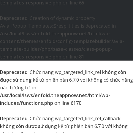
templates-responsive.php
on line
65
Deprecated
: Creation of dynamic property
Avia_Popup_Templates::$resp_titles is deprecated in
/usr/local/lsws/enfold.theappnow.net/html/wp-
content/themes/enfold/config-templatebuilder/avia-
template-builder/php/base-classes/class-popup-
templates-responsive.php
on line
81
Deprecated
: Chức năng wp_targeted_link_rel
không còn
được sử dụng
kể từ phiên bản 6.7.0 với không có chức năng
nào tương tự. in
/usr/local/lsws/enfold.theappnow.net/html/wp-
includes/functions.php
on line
6170
Deprecated
: Chức năng wp_targeted_link_rel_callback
không còn được sử dụng
kể từ phiên bản 6.7.0 với không