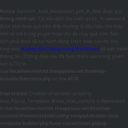
Notice
: Function _load_textdomain_just_in_time được gọi
không chính xác
. Tải bản dịch cho miền
avia_framework
được kích hoạt quá sớm. Đây thường là dấu hiệu cho thấy
một số mã trong plugin hoặc chủ đề chạy quá sớm. Bản
dịch phải được tải tại hành động
hoặc sau đó. Vui
init
lòng xem
Hướng dẫn Debug trong WordPress
để biết thêm
thông tin. (Thông điệp này đã được thêm vào trong phiên
bản 6.7.0.) in
/usr/local/lsws/enfold.theappnow.net/html/wp-
includes/functions.php
on line
6170
Deprecated
: Creation of dynamic property
Avia_Popup_Templates::$resp_sizes_options is deprecated
in
/usr/local/lsws/enfold.theappnow.net/html/wp-
content/themes/enfold/config-templatebuilder/avia-
template-builder/php/base-classes/class-popup-