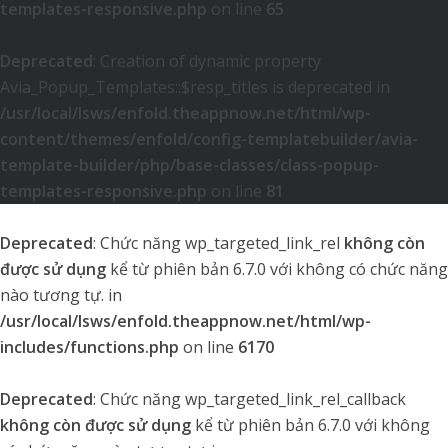
templates-responsive.php
on line
65
Deprecated
: Creation of dynamic property
Avia_Popup_Templates::$resp_titles is deprecated in
/usr/local/lsws/enfold.theappnow.net/html/wp-
content/themes/enfold/config-templatebuilder/avia-
template-builder/php/base-classes/class-popup-
templates-responsive.php
on line
81
Deprecated
: Chức năng wp_targeted_link_rel
không còn
được sử dụng
kể từ phiên bản 6.7.0 với không có chức năng
nào tương tự. in
/usr/local/lsws/enfold.theappnow.net/html/wp-
includes/functions.php
on line
6170
Deprecated
: Chức năng wp_targeted_link_rel_callback
không còn được sử dụng
kể từ phiên bản 6.7.0 với không