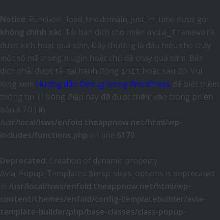
Notice
: Function _load_textdomain_just_in_time được gọi
không chính xác
. Tải bản dịch cho miền
avia_framework
được kích hoạt quá sớm. Đây thường là dấu hiệu cho thấy
một số mã trong plugin hoặc chủ đề chạy quá sớm. Bản
dịch phải được tải tại hành động
hoặc sau đó. Vui
init
lòng xem
Hướng dẫn Debug trong WordPress
để biết thêm
thông tin. (Thông điệp này đã được thêm vào trong phiên
bản 6.7.0.) in
/usr/local/lsws/enfold.theappnow.net/html/wp-
includes/functions.php
on line
6170
Deprecated
: Creation of dynamic property
Avia_Popup_Templates::$resp_sizes_options is deprecated
in
/usr/local/lsws/enfold.theappnow.net/html/wp-
content/themes/enfold/config-templatebuilder/avia-
template-builder/php/base-classes/class-popup-