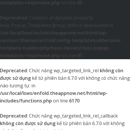
templates-responsive.php
on line
65
Deprecated
: Creation of dynamic property
Avia_Popup_Templates::$resp_titles is deprecated in
/usr/local/lsws/enfold.theappnow.net/html/wp-
content/themes/enfold/config-templatebuilder/avia-
template-builder/php/base-classes/class-popup-
templates-responsive.php
on line
81
Deprecated
: Chức năng wp_targeted_link_rel
không còn
được sử dụng
kể từ phiên bản 6.7.0 với không có chức năng
nào tương tự. in
/usr/local/lsws/enfold.theappnow.net/html/wp-
includes/functions.php
on line
6170
Deprecated
: Chức năng wp_targeted_link_rel_callback
không còn được sử dụng
kể từ phiên bản 6.7.0 với không