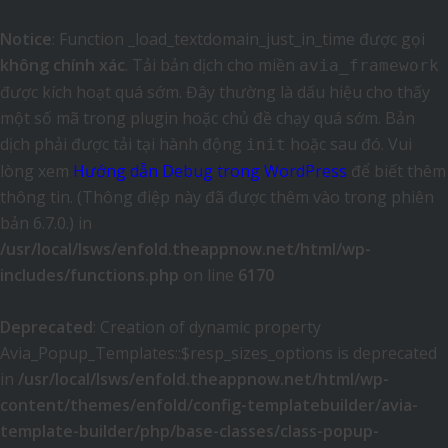
Notice
: Function _load_textdomain_just_in_time được gọi
không chính xác
. Tải bản dịch cho miền
avia_framework
được kích hoạt quá sớm. Đây thường là dấu hiệu cho thấy
một số mã trong plugin hoặc chủ đề chạy quá sớm. Bản
dịch phải được tải tại hành động
hoặc sau đó. Vui
init
lòng xem
Hướng dẫn Debug trong WordPress
để biết thêm
thông tin. (Thông điệp này đã được thêm vào trong phiên
bản 6.7.0.) in
/usr/local/lsws/enfold.theappnow.net/html/wp-
includes/functions.php
on line
6170
Deprecated
: Creation of dynamic property
Avia_Popup_Templates::$resp_sizes_options is deprecated
in
/usr/local/lsws/enfold.theappnow.net/html/wp-
content/themes/enfold/config-templatebuilder/avia-
template-builder/php/base-classes/class-popup-