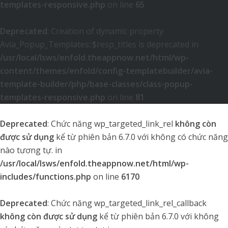
templates-responsive.php
on line
65
Deprecated
: Creation of dynamic property
Avia_Popup_Templates::$resp_titles is deprecated in
/usr/local/lsws/enfold.theappnow.net/html/wp-
content/themes/enfold/config-templatebuilder/avia-
template-builder/php/base-classes/class-popup-
templates-responsive.php
on line
81
Deprecated
: Chức năng wp_targeted_link_rel
không còn
được sử dụng
kể từ phiên bản 6.7.0 với không có chức năng
nào tương tự. in
/usr/local/lsws/enfold.theappnow.net/html/wp-
includes/functions.php
on line
6170
Deprecated
: Chức năng wp_targeted_link_rel_callback
không còn được sử dụng
kể từ phiên bản 6.7.0 với không