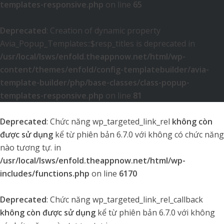
templates-responsive.php
on line
65
Deprecated
: Creation of dynamic property
Avia_Popup_Templates::$resp_titles is deprecated in
/usr/local/lsws/enfold.theappnow.net/html/wp-
content/themes/enfold/config-templatebuilder/avia-
template-builder/php/base-classes/class-popup-
templates-responsive.php
on line
81
Deprecated
: Chức năng wp_targeted_link_rel
không còn
được sử dụng
kể từ phiên bản 6.7.0 với không có chức năng
nào tương tự. in
/usr/local/lsws/enfold.theappnow.net/html/wp-
includes/functions.php
on line
6170
Deprecated
: Chức năng wp_targeted_link_rel_callback
không còn được sử dụng
kể từ phiên bản 6.7.0 với không