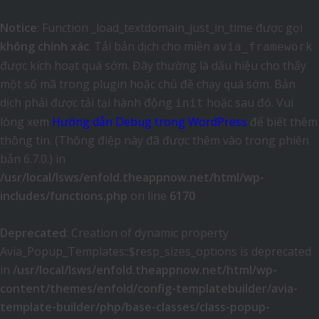
Notice
: Function _load_textdomain_just_in_time được gọi
không chính xác
. Tải bản dịch cho miền
avia_framework
được kích hoạt quá sớm. Đây thường là dấu hiệu cho thấy
một số mã trong plugin hoặc chủ đề chạy quá sớm. Bản
dịch phải được tải tại hành động
hoặc sau đó. Vui
init
lòng xem
Hướng dẫn Debug trong WordPress
để biết thêm
thông tin. (Thông điệp này đã được thêm vào trong phiên
bản 6.7.0.) in
/usr/local/lsws/enfold.theappnow.net/html/wp-
includes/functions.php
on line
6170
Deprecated
: Creation of dynamic property
Avia_Popup_Templates::$resp_sizes_options is deprecated
in
/usr/local/lsws/enfold.theappnow.net/html/wp-
content/themes/enfold/config-templatebuilder/avia-
template-builder/php/base-classes/class-popup-