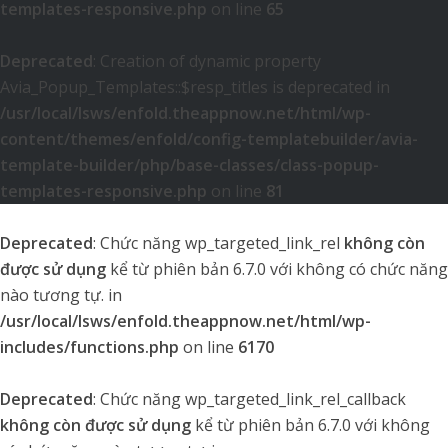
templates-responsive.php
on line
65
Deprecated
: Creation of dynamic property
Avia_Popup_Templates::$resp_titles is deprecated in
/usr/local/lsws/enfold.theappnow.net/html/wp-
content/themes/enfold/config-templatebuilder/avia-
template-builder/php/base-classes/class-popup-
templates-responsive.php
on line
81
Deprecated
: Chức năng wp_targeted_link_rel
không còn
được sử dụng
kể từ phiên bản 6.7.0 với không có chức năng
nào tương tự. in
/usr/local/lsws/enfold.theappnow.net/html/wp-
includes/functions.php
on line
6170
Deprecated
: Chức năng wp_targeted_link_rel_callback
không còn được sử dụng
kể từ phiên bản 6.7.0 với không