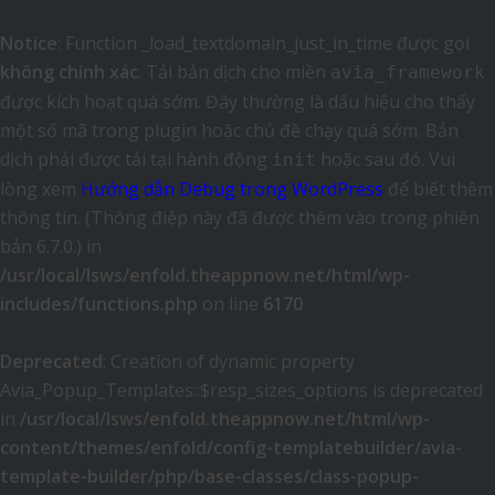
Notice
: Function _load_textdomain_just_in_time được gọi
không chính xác
. Tải bản dịch cho miền
avia_framework
được kích hoạt quá sớm. Đây thường là dấu hiệu cho thấy
một số mã trong plugin hoặc chủ đề chạy quá sớm. Bản
dịch phải được tải tại hành động
hoặc sau đó. Vui
init
lòng xem
Hướng dẫn Debug trong WordPress
để biết thêm
thông tin. (Thông điệp này đã được thêm vào trong phiên
bản 6.7.0.) in
/usr/local/lsws/enfold.theappnow.net/html/wp-
includes/functions.php
on line
6170
Deprecated
: Creation of dynamic property
Avia_Popup_Templates::$resp_sizes_options is deprecated
in
/usr/local/lsws/enfold.theappnow.net/html/wp-
content/themes/enfold/config-templatebuilder/avia-
template-builder/php/base-classes/class-popup-