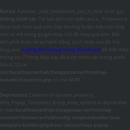
Notice
: Function _load_textdomain_just_in_time được gọi
không chính xác
. Tải bản dịch cho miền
avia_framework
được kích hoạt quá sớm. Đây thường là dấu hiệu cho thấy
một số mã trong plugin hoặc chủ đề chạy quá sớm. Bản
dịch phải được tải tại hành động
hoặc sau đó. Vui
init
lòng xem
Hướng dẫn Debug trong WordPress
để biết thêm
thông tin. (Thông điệp này đã được thêm vào trong phiên
bản 6.7.0.) in
/usr/local/lsws/enfold.theappnow.net/html/wp-
includes/functions.php
on line
6170
Deprecated
: Creation of dynamic property
Avia_Popup_Templates::$resp_sizes_options is deprecated
in
/usr/local/lsws/enfold.theappnow.net/html/wp-
content/themes/enfold/config-templatebuilder/avia-
template-builder/php/base-classes/class-popup-