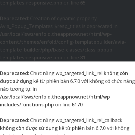
templates-responsive.php
on line
65
Deprecated
: Creation of dynamic property
Avia_Popup_Templates::$resp_titles is deprecated in
/usr/local/lsws/enfold.theappnow.net/html/wp-
content/themes/enfold/config-templatebuilder/avia-
template-builder/php/base-classes/class-popup-
templates-responsive.php
on line
81
Deprecated
: Chức năng wp_targeted_link_rel
không còn
được sử dụng
kể từ phiên bản 6.7.0 với không có chức năng
nào tương tự. in
/usr/local/lsws/enfold.theappnow.net/html/wp-
includes/functions.php
on line
6170
Deprecated
: Chức năng wp_targeted_link_rel_callback
không còn được sử dụng
kể từ phiên bản 6.7.0 với không