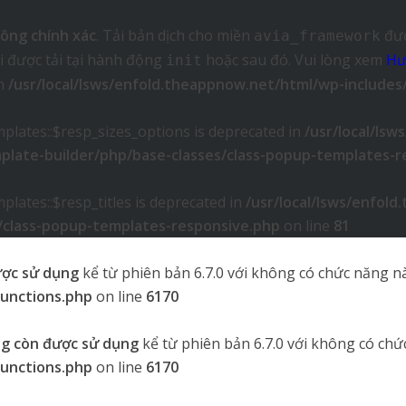
ông chính xác
. Tải bản dịch cho miền
đượ
avia_framework
i được tải tại hành động
hoặc sau đó. Vui lòng xem
Hư
init
in
/usr/local/lsws/enfold.theappnow.net/html/wp-includes
plates::$resp_sizes_options is deprecated in
/usr/local/ls
plate-builder/php/base-classes/class-popup-templates-r
lates::$resp_titles is deprecated in
/usr/local/lsws/enfol
s/class-popup-templates-responsive.php
on line
81
ược sử dụng
kể từ phiên bản 6.7.0 với không có chức năng nà
functions.php
on line
6170
g còn được sử dụng
kể từ phiên bản 6.7.0 với không có chứ
functions.php
on line
6170