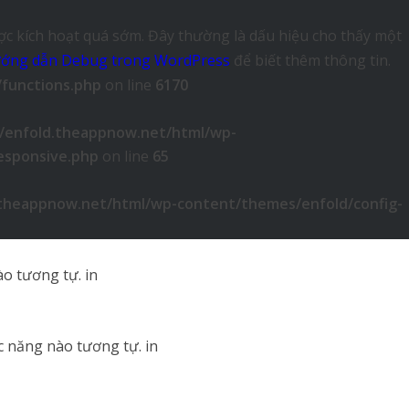
c kích hoạt quá sớm. Đây thường là dấu hiệu cho thấy một
ớng dẫn Debug trong WordPress
để biết thêm thông tin.
/functions.php
on line
6170
ws/enfold.theappnow.net/html/wp-
esponsive.php
on line
65
d.theappnow.net/html/wp-content/themes/enfold/config-
o tương tự. in
c năng nào tương tự. in