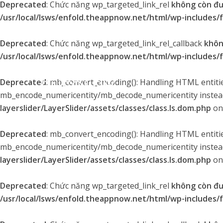
Deprecated
: Chức năng wp_targeted_link_rel
không còn đ
/usr/local/lsws/enfold.theappnow.net/html/wp-includes/
Deprecated
: Chức năng wp_targeted_link_rel_callback
khôn
/usr/local/lsws/enfold.theappnow.net/html/wp-includes/
Deprecated
: mb_convert_encoding(): Handling HTML entities
mb_encode_numericentity/mb_decode_numericentity instea
layerslider/LayerSlider/assets/classes/class.ls.dom.php
on
Deprecated
: mb_convert_encoding(): Handling HTML entities
mb_encode_numericentity/mb_decode_numericentity instea
layerslider/LayerSlider/assets/classes/class.ls.dom.php
on
Deprecated
: Chức năng wp_targeted_link_rel
không còn đ
/usr/local/lsws/enfold.theappnow.net/html/wp-includes/