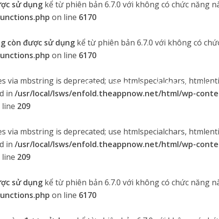
ược sử dụng
kể từ phiên bản 6.7.0 với không có chức năng nà
functions.php
on line
6170
g còn được sử dụng
kể từ phiên bản 6.7.0 với không có chứ
functions.php
on line
6170
 via mbstring is deprecated; use htmlspecialchars, htmlenti
Home
Features
Portfolio
Blog
d in
/usr/local/lsws/enfold.theappnow.net/html/wp-conte
 line
209
 via mbstring is deprecated; use htmlspecialchars, htmlenti
d in
/usr/local/lsws/enfold.theappnow.net/html/wp-conte
 line
209
ược sử dụng
kể từ phiên bản 6.7.0 với không có chức năng nà
functions.php
on line
6170