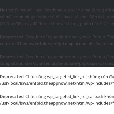
Notice
: Function _load_textdomain_just_in_time được gọi
kh
số mã trong plugin hoặc chủ đề chạy quá sớm. Bản dịch phả
(Thông điệp này đã được thêm vào trong phiên bản 6.7.0.) 
Deprecated
: Creation of dynamic property Avia_Popup_Tem
content/themes/enfold/config-templatebuilder/avia-tem
Deprecated
: Creation of dynamic property Avia_Popup_Temp
templatebuilder/avia-template-builder/php/base-classe
Deprecated
: Chức năng wp_targeted_link_rel
không còn đ
/usr/local/lsws/enfold.theappnow.net/html/wp-includes/
Deprecated
: Chức năng wp_targeted_link_rel_callback
khôn
/usr/local/lsws/enfold.theappnow.net/html/wp-includes/