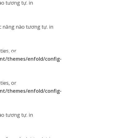
o tương tự. in
c năng nào tương tự. in
ties, or
Pages
Shop
Elements
nt/themes/enfold/config-
ties, or
nt/themes/enfold/config-
o tương tự. in