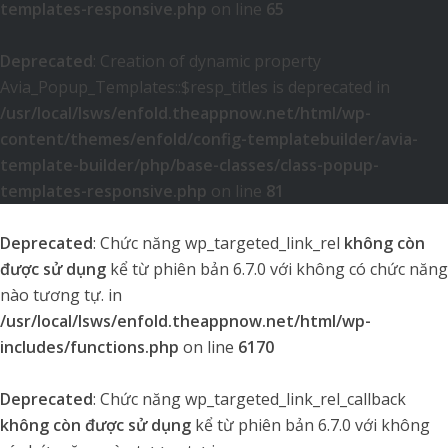
templates-responsive.php
on line
65
Deprecated
: Creation of dynamic property
Avia_Popup_Templates::$resp_titles is deprecated in
/usr/local/lsws/enfold.theappnow.net/html/wp-
content/themes/enfold/config-templatebuilder/avia-
template-builder/php/base-classes/class-popup-
templates-responsive.php
on line
81
Deprecated
: Chức năng wp_targeted_link_rel
không còn
được sử dụng
kể từ phiên bản 6.7.0 với không có chức năng
nào tương tự. in
/usr/local/lsws/enfold.theappnow.net/html/wp-
includes/functions.php
on line
6170
Deprecated
: Chức năng wp_targeted_link_rel_callback
không còn được sử dụng
kể từ phiên bản 6.7.0 với không