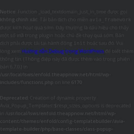
Notice
: Function _load_textdomain_just_in_time được gọi
không chính xác
. Tải bản dịch cho miền
avia_framework
được kích hoạt quá sớm. Đây thường là dấu hiệu cho thấy
một số mã trong plugin hoặc chủ đề chạy quá sớm. Bản
dịch phải được tải tại hành động
hoặc sau đó. Vui
init
lòng xem
Hướng dẫn Debug trong WordPress
để biết thêm
thông tin. (Thông điệp này đã được thêm vào trong phiên
bản 6.7.0.) in
/usr/local/lsws/enfold.theappnow.net/html/wp-
includes/functions.php
on line
6170
Deprecated
: Creation of dynamic property
Avia_Popup_Templates::$resp_sizes_options is deprecated
in
/usr/local/lsws/enfold.theappnow.net/html/wp-
content/themes/enfold/config-templatebuilder/avia-
template-builder/php/base-classes/class-popup-