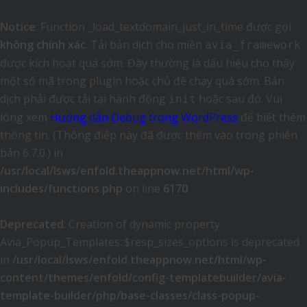
Notice
: Function _load_textdomain_just_in_time được gọi
không chính xác
. Tải bản dịch cho miền
avia_framework
được kích hoạt quá sớm. Đây thường là dấu hiệu cho thấy
một số mã trong plugin hoặc chủ đề chạy quá sớm. Bản
dịch phải được tải tại hành động
hoặc sau đó. Vui
init
lòng xem
Hướng dẫn Debug trong WordPress
để biết thêm
thông tin. (Thông điệp này đã được thêm vào trong phiên
bản 6.7.0.) in
/usr/local/lsws/enfold.theappnow.net/html/wp-
includes/functions.php
on line
6170
Deprecated
: Creation of dynamic property
Avia_Popup_Templates::$resp_sizes_options is deprecated
in
/usr/local/lsws/enfold.theappnow.net/html/wp-
content/themes/enfold/config-templatebuilder/avia-
template-builder/php/base-classes/class-popup-