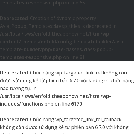
templates-responsive.php
on line
65
Deprecated
: Creation of dynamic property
Avia_Popup_Templates::$resp_titles is deprecated in
/usr/local/lsws/enfold.theappnow.net/html/wp-
content/themes/enfold/config-templatebuilder/avia-
template-builder/php/base-classes/class-popup-
templates-responsive.php
on line
81
Deprecated
: Chức năng wp_targeted_link_rel
không còn
được sử dụng
kể từ phiên bản 6.7.0 với không có chức năng
nào tương tự. in
/usr/local/lsws/enfold.theappnow.net/html/wp-
includes/functions.php
on line
6170
Deprecated
: Chức năng wp_targeted_link_rel_callback
không còn được sử dụng
kể từ phiên bản 6.7.0 với không